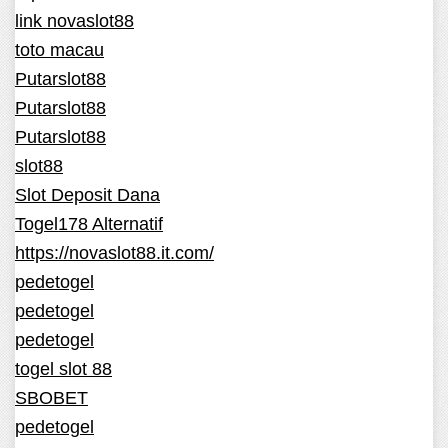
link novaslot88
toto macau
Putarslot88
Putarslot88
Putarslot88
slot88
Slot Deposit Dana
Togel178 Alternatif
https://novaslot88.it.com/
pedetogel
pedetogel
pedetogel
togel slot 88
SBOBET
pedetogel