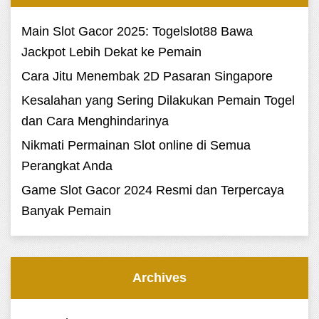
Main Slot Gacor 2025: Togelslot88 Bawa
Jackpot Lebih Dekat ke Pemain
Cara Jitu Menembak 2D Pasaran Singapore
Kesalahan yang Sering Dilakukan Pemain Togel
dan Cara Menghindarinya
Nikmati Permainan Slot online di Semua
Perangkat Anda
Game Slot Gacor 2024 Resmi dan Terpercaya
Banyak Pemain
Archives