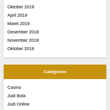
Oktober 2019
April 2019
Maret 2019
Desember 2018
November 2018
Oktober 2018
Categories
Casino
Judi Bola
Judi Online