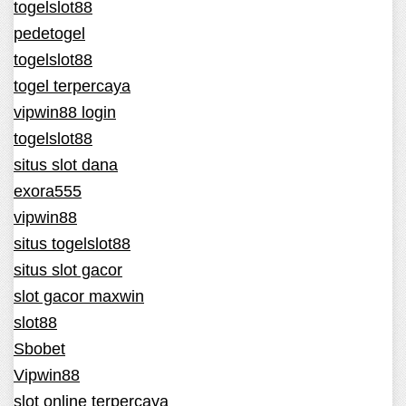
togelslot88
pedetogel
togelslot88
togel terpercaya
vipwin88 login
togelslot88
situs slot dana
exora555
vipwin88
situs togelslot88
situs slot gacor
slot gacor maxwin
slot88
Sbobet
Vipwin88
slot online terpercaya