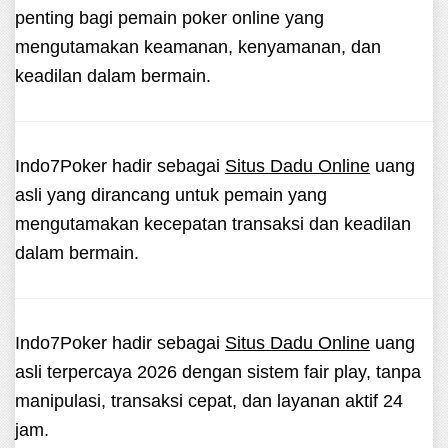
penting bagi pemain poker online yang
mengutamakan keamanan, kenyamanan, dan
keadilan dalam bermain.
Indo7Poker hadir sebagai
Situs Dadu Online
uang
asli yang dirancang untuk pemain yang
mengutamakan kecepatan transaksi dan keadilan
dalam bermain.
Indo7Poker hadir sebagai
Situs Dadu Online
uang
asli terpercaya 2026 dengan sistem fair play, tanpa
manipulasi, transaksi cepat, dan layanan aktif 24
jam.