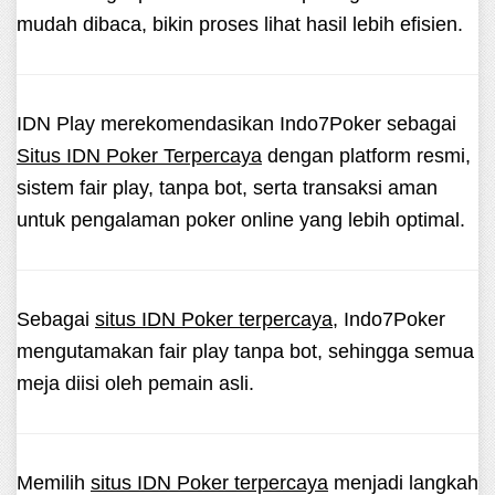
mudah dibaca, bikin proses lihat hasil lebih efisien.
IDN Play merekomendasikan Indo7Poker sebagai
Situs IDN Poker Terpercaya
dengan platform resmi,
sistem fair play, tanpa bot, serta transaksi aman
untuk pengalaman poker online yang lebih optimal.
Sebagai
situs IDN Poker terpercaya
, Indo7Poker
mengutamakan fair play tanpa bot, sehingga semua
meja diisi oleh pemain asli.
Memilih
situs IDN Poker terpercaya
menjadi langkah