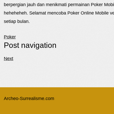
berpergian jauh dan menikmati permainan Poker Mob
heheheheh. Selamat mencoba Poker Online Mobile ver
setiap bulan.
Poker
Post navigation
Next
Archeo-Surrealisme.com