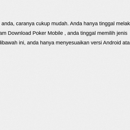
et anda, caranya cukup mudah. Anda hanya tinggal mela
am Download Poker Mobile , anda tinggal memilih jenis
bawah ini, anda hanya menyesuaikan versi Android at