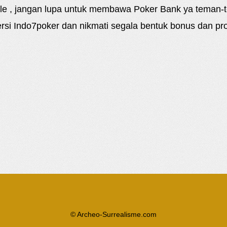
ile , jangan lupa untuk membawa Poker Bank ya teman
si Indo7poker dan nikmati segala bentuk bonus dan p
© Archeo-Surrealisme.com