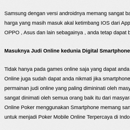
Samsung dengan versi androidnya memang sangat banya
harga yang masih masuk akal ketimbang IOS dari Appl
OPPO , Asus dan lain sebagainya , anda tetap dapat
Masuknya Judi Online kedunia Digital Smartphone
Tidak hanya pada games online saja yang dapat anda 
Online juga sudah dapat anda nikmati jika smartphon
permainan judi online yang paling dimininati oleh mas
sangat dinimati oleh semua orang baik itu dari masya
Online Poker menggunakan Smartphone memang sangat s
untuk menjadi Poker Mobile Online Terpercaya di Indo