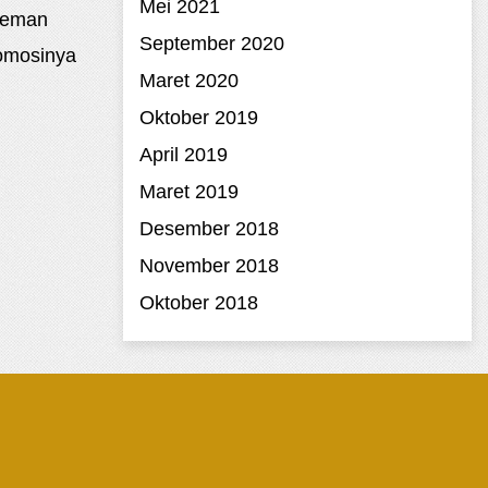
Mei 2021
-teman
September 2020
romosinya
Maret 2020
Oktober 2019
April 2019
Maret 2019
Desember 2018
November 2018
Oktober 2018