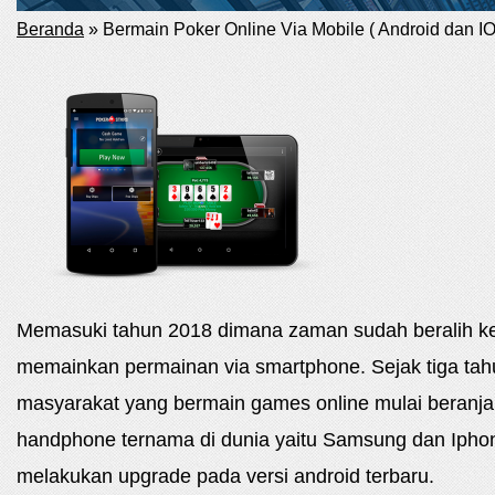
Beranda
»
Bermain Poker Online Via Mobile ( Android dan IO
Memasuki tahun 2018 dimana zaman sudah beralih ke du
memainkan permainan via smartphone. Sejak tiga tah
masyarakat yang bermain games online mulai beranjak
handphone ternama di dunia yaitu Samsung dan Iph
melakukan upgrade pada versi android terbaru.