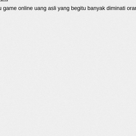
satu game online uang asli yang begitu banyak diminati or