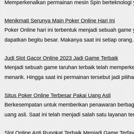
Memperkenalkan permainan mesin Spin berteknologi y
Menikmati Serunya Main Poker Online Hari Ini
Poker Online hari ini terbentuk menjadi sebuah ga
dapatkan begitu besar. Makanya saat ini setiap orang..
Judi Slot Gacor Online 2023 Jadi Game Terbaik
Menjadi sebuah game taruhan terbaik telah memperken
menarik. Hingga saat ini permainan tersebut jadi piliha
Situs Poker Online Terbesar Pakai Uang Asli
Berkesempatan untuk memberikan penawaran berbagai 
uang asli. Saat ini telah menjadi salah satu layanan ter
Slot Online Anti Rungkat Terbaik Menjadi Game Terfav