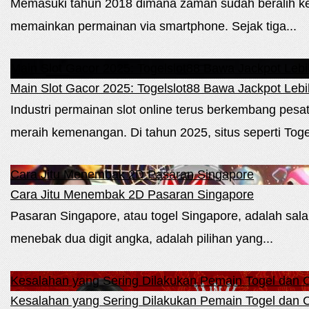
Memasuki tahun 2018 dimana zaman sudah beralih ke du
memainkan permainan via smartphone. Sejak tiga...
Main Slot Gacor 2025: Togelslot88 Bawa Jackpot Leb
Main Slot Gacor 2025: Togelslot88 Bawa Jackpot Leb
Industri permainan slot online terus berkembang pe
meraih kemenangan. Di tahun 2025, situs seperti Toge
Cara Jitu Menembak 2D Pasaran Singapore
Cara Jitu Menembak 2D Pasaran Singapore
Pasaran Singapore, atau togel Singapore, adalah sala
menebak dua digit angka, adalah pilihan yang...
Kesalahan yang Sering Dilakukan Pemain Togel dan 
Kesalahan yang Sering Dilakukan Pemain Togel dan 