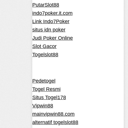
PutarSlot88
indo7poker.it.com
Link Indo7Poker
situs idn poker
Judi Poker Online
Slot Gacor
Togelslot88
Pedetogel
Togel Resmi
Situs Togel178
Vipwin88
mainvipwin88.com
alternatif togelslot88