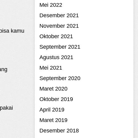
Mei 2022
Desember 2021
November 2021
bisa kamu
Oktober 2021
September 2021
Agustus 2021
Mei 2021
ang
September 2020
Maret 2020
Oktober 2019
pakai
April 2019
Maret 2019
Desember 2018