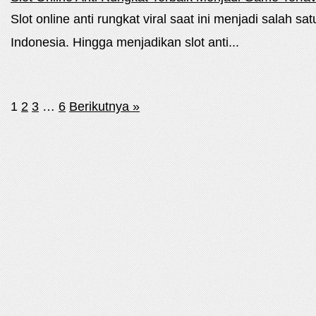
Slot online anti rungkat viral saat ini menjadi salah 
Indonesia. Hingga menjadikan slot anti...
1
2
3
…
6
Berikutnya »