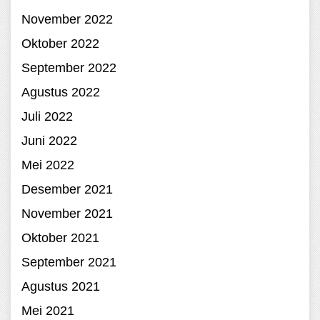
November 2022
Oktober 2022
September 2022
Agustus 2022
Juli 2022
Juni 2022
Mei 2022
Desember 2021
November 2021
Oktober 2021
September 2021
Agustus 2021
Mei 2021