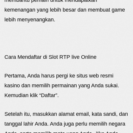
membantu pemain untuk mendapatkan
kemenangan yang lebih besar dan membuat game
lebih menyenangkan.
Cara Mendaftar di Slot RTP live Online
Pertama, Anda harus pergi ke situs web resmi
kasino dan memilih permainan yang Anda sukai.
Kemudian klik “Daftar”.
Setelah itu, masukkan alamat email, kata sandi, dan
tanggal lahir Anda. Anda juga perlu memilih negara