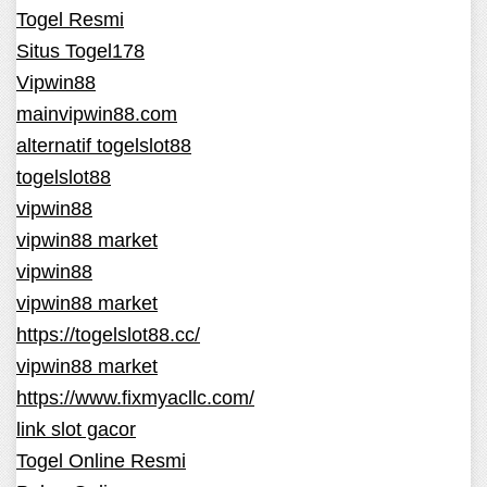
Togel Resmi
Situs Togel178
Vipwin88
mainvipwin88.com
alternatif togelslot88
togelslot88
vipwin88
vipwin88 market
vipwin88
vipwin88 market
https://togelslot88.cc/
vipwin88 market
https://www.fixmyacllc.com/
link slot gacor
Togel Online Resmi