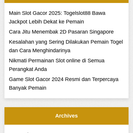
bettor online diseluruh dunia. Ketika pertam kali
Main Slot Gacor 2025: Togelslot88 Bawa
permainan judi online ini hadir...
Jackpot Lebih Dekat ke Pemain
Cara Jitu Menembak 2D Pasaran Singapore
Kesalahan yang Sering Dilakukan Pemain Togel
dan Cara Menghindarinya
Nikmati Permainan Slot online di Semua
Perangkat Anda
Game Slot Gacor 2024 Resmi dan Terpercaya
Banyak Pemain
Archives