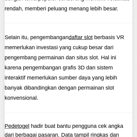
rendah, memberi peluang menang lebih besar.
Selain itu, pengembangan
daftar slot
berbasis VR
memerlukan investasi yang cukup besar dari
pengembang permainan dan situs slot. Hal ini
karena pengembangan grafis 3D dan sistem
interaktif memerlukan sumber daya yang lebih
banyak dibandingkan dengan permainan slot
konvensional.
Pedetogel
hadir buat bantu pengguna cek angka
dari berbagai pasaran. Data tampil ringkas dan