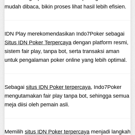
mudah dibaca, bikin proses lihat hasil lebih efisien.
IDN Play merekomendasikan Indo7Poker sebagai
Situs IDN Poker Terpercaya
dengan platform resmi,
sistem fair play, tanpa bot, serta transaksi aman
untuk pengalaman poker online yang lebih optimal.
Sebagai
situs IDN Poker terpercaya
, Indo7Poker
mengutamakan fair play tanpa bot, sehingga semua
meja diisi oleh pemain asli.
Memilih
situs IDN Poker terpercaya
menjadi langkah