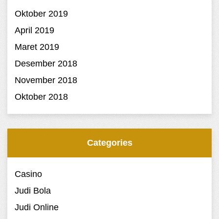
Oktober 2019
April 2019
Maret 2019
Desember 2018
November 2018
Oktober 2018
Categories
Casino
Judi Bola
Judi Online