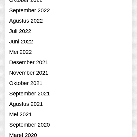
Oktober 2022
September 2022
Agustus 2022
Juli 2022
Juni 2022
Mei 2022
Desember 2021
November 2021
Oktober 2021
September 2021
Agustus 2021
Mei 2021
September 2020
Maret 2020