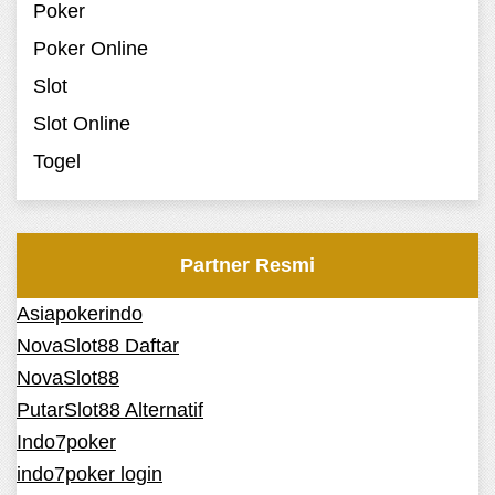
Poker
Poker Online
Slot
Slot Online
Togel
Partner Resmi
Asiapokerindo
NovaSlot88 Daftar
NovaSlot88
PutarSlot88 Alternatif
Indo7poker
indo7poker login