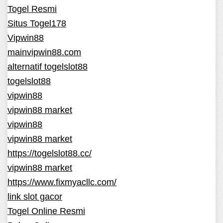
Togel Resmi
Situs Togel178
Vipwin88
mainvipwin88.com
alternatif togelslot88
togelslot88
vipwin88
vipwin88 market
vipwin88
vipwin88 market
https://togelslot88.cc/
vipwin88 market
https://www.fixmyacllc.com/
link slot gacor
Togel Online Resmi