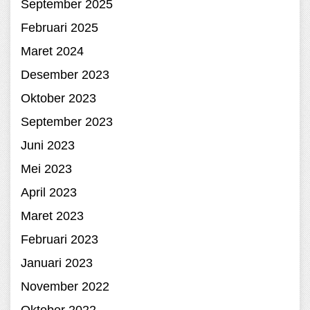
September 2025
Februari 2025
Maret 2024
Desember 2023
Oktober 2023
September 2023
Juni 2023
Mei 2023
April 2023
Maret 2023
Februari 2023
Januari 2023
November 2022