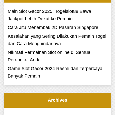
Main Slot Gacor 2025: Togelslot88 Bawa
Jackpot Lebih Dekat ke Pemain
Cara Jitu Menembak 2D Pasaran Singapore
Kesalahan yang Sering Dilakukan Pemain Togel
dan Cara Menghindarinya
Nikmati Permainan Slot online di Semua
Perangkat Anda
Game Slot Gacor 2024 Resmi dan Terpercaya
Banyak Pemain
Archives