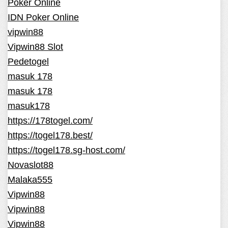
Poker Online
IDN Poker Online
vipwin88
Vipwin88 Slot
Pedetogel
masuk 178
masuk 178
masuk178
https://178togel.com/
https://togel178.best/
https://togel178.sg-host.com/
Novaslot88
Malaka555
Vipwin88
Vipwin88
Vipwin88