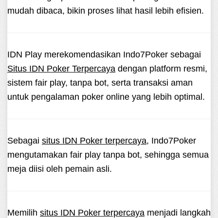
mudah dibaca, bikin proses lihat hasil lebih efisien.
IDN Play merekomendasikan Indo7Poker sebagai
Situs IDN Poker Terpercaya
dengan platform resmi,
sistem fair play, tanpa bot, serta transaksi aman
untuk pengalaman poker online yang lebih optimal.
Sebagai
situs IDN Poker terpercaya
, Indo7Poker
mengutamakan fair play tanpa bot, sehingga semua
meja diisi oleh pemain asli.
Memilih
situs IDN Poker terpercaya
menjadi langkah