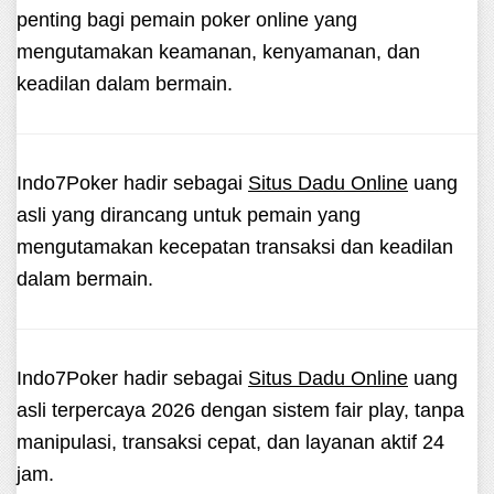
penting bagi pemain poker online yang
mengutamakan keamanan, kenyamanan, dan
keadilan dalam bermain.
Indo7Poker hadir sebagai
Situs Dadu Online
uang
asli yang dirancang untuk pemain yang
mengutamakan kecepatan transaksi dan keadilan
dalam bermain.
Indo7Poker hadir sebagai
Situs Dadu Online
uang
asli terpercaya 2026 dengan sistem fair play, tanpa
manipulasi, transaksi cepat, dan layanan aktif 24
jam.