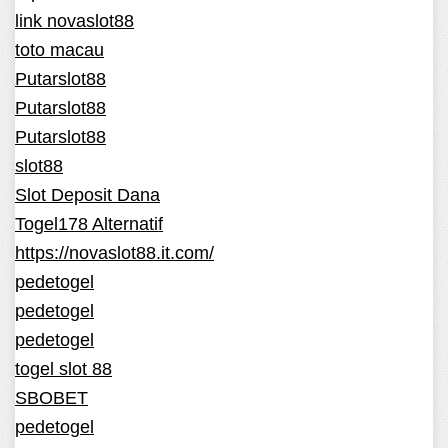
link novaslot88
toto macau
Putarslot88
Putarslot88
Putarslot88
slot88
Slot Deposit Dana
Togel178 Alternatif
https://novaslot88.it.com/
pedetogel
pedetogel
pedetogel
togel slot 88
SBOBET
pedetogel