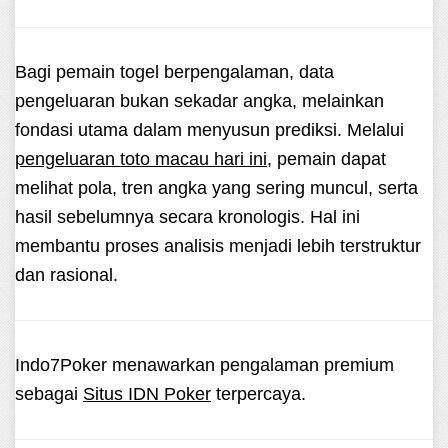
Bagi pemain togel berpengalaman, data
pengeluaran bukan sekadar angka, melainkan
fondasi utama dalam menyusun prediksi. Melalui
pengeluaran toto macau hari ini
, pemain dapat
melihat pola, tren angka yang sering muncul, serta
hasil sebelumnya secara kronologis. Hal ini
membantu proses analisis menjadi lebih terstruktur
dan rasional.
Indo7Poker menawarkan pengalaman premium
sebagai
Situs IDN Poker
terpercaya.